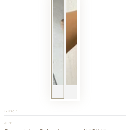
INICIO
/
GLEE