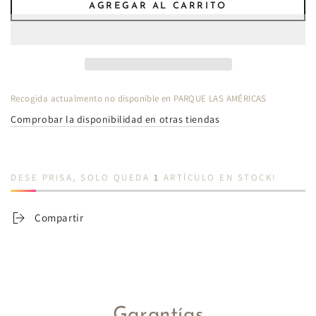
AGREGAR AL CARRITO
para
para
Tierra
Tierra
Libre
Libre
Bolso
Bolso
de
de
mano.
mano.
Recogida actualmento no disponible en
PARQUE LAS AMÉRICAS
J25RY07
J25RY07
Comprobar la disponibilidad en otras tiendas
DESE PRISA, SOLO QUEDA
1
ARTÍCULO EN STOCK!
Compartir
Garantías