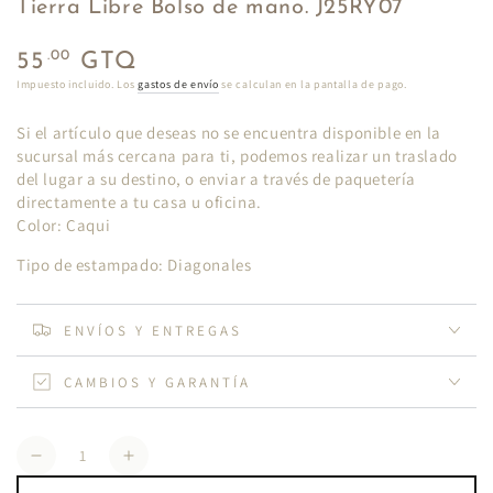
Tierra Libre Bolso de mano. J25RY07
Precio
.00
55
GTQ
regular
Impuesto incluido. Los
gastos de envío
se calculan en la pantalla de pago.
Si el artículo que deseas no se encuentra disponible en la
sucursal más cercana para ti, podemos realizar un traslado
del lugar a su destino, o enviar a través de paquetería
directamente a tu casa u oficina.
Color: Caqui
Tipo de estampado: Diagonales
ENVÍOS Y ENTREGAS
CAMBIOS Y GARANTÍA
Cantidad
Reducir
Aumentar
cantidad
cantidad