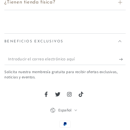
¿Tienen tienda física?
BENEFICIOS EXCLUSIVOS
Introducir
el
Solicita nuestra membresía gratuita para recibir ofertas exclusivas,
correo
noticias y eventos.
electrónico
aquí
Facebook
Twitter
Instagram
TikTok
Idioma
Español
Métodos