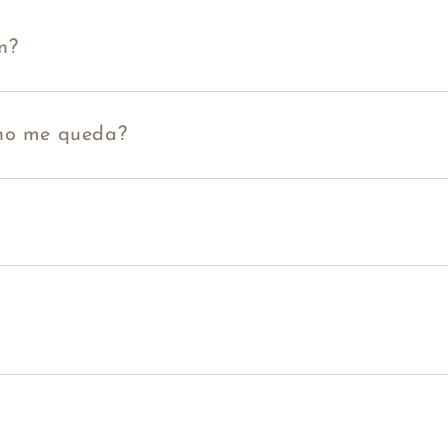
n?
 no me queda?