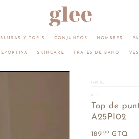
BLUSAS Y TOP´S
CONJUNTOS
HOMBRES
P
DEPORTIVA
SKINCARE
TRAJES DE BAÑO
VE
INICIO
/
GLEE
Top de punt
A25PI02
Precio
.00
189
GTQ
regular