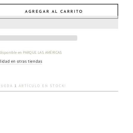
AGREGAR AL CARRITO
tar
ad
s
disponible en
PARQUE LAS AMÉRICAS
a
lidad en otras tiendas
02
 QUEDA
1
ARTÍCULO EN STOCK!