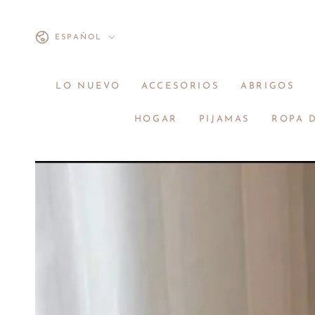
IR AL
CONTENIDO
Idioma
ESPAÑOL
LO NUEVO
ACCESORIOS
ABRIGOS
HOGAR
PIJAMAS
ROPA 
IR A LA
INFORMACIÓN DEL
PRODUCTO