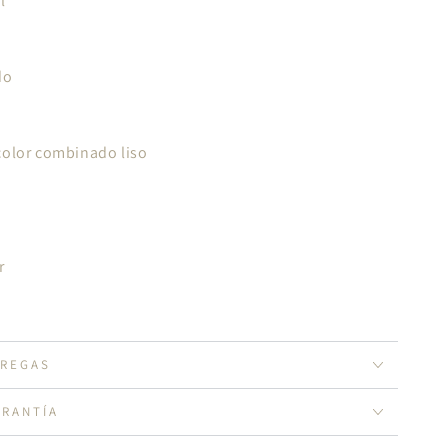
al
ndo
color combinado liso
ar
TREGAS
ARANTÍA