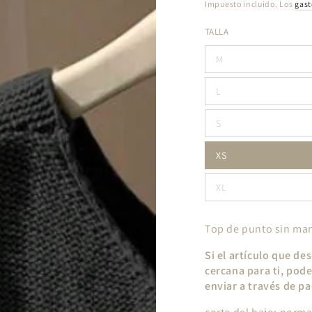
Impuesto incluido. Los
gast
TALLA
M
L
S
XS
XL
Top de punto sin ma
Si el artículo que de
cercana para ti, pode
enviar a través de pa