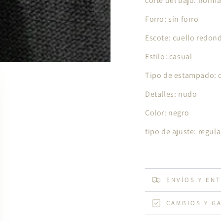
corte del bajo: norm
Forro: sin forro
Escote: cuello redo
Estilo: casual
Tipo de estampado: 
Detalles: nudo
Color: negro
tipo de ajuste: regul
ENVÍOS Y EN
CAMBIOS Y G