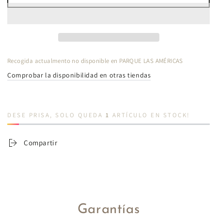
para
para
Cárdigan
Cárdigan
con
con
Patrón
Patrón
de
de
Rana
Rana
Recogida actualmento no disponible en
PARQUE LAS AMÉRICAS
IR01
IR01
Comprobar la disponibilidad en otras tiendas
DESE PRISA, SOLO QUEDA
1
ARTÍCULO EN STOCK!
Compartir
Garantías