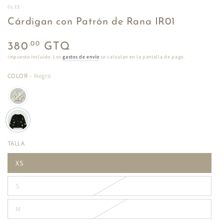
GLEE
Cárdigan con Patrón de Rana IR01
Precio
.00
380
GTQ
regular
Impuesto incluido. Los
gastos de envío
se calculan en la pantalla de pago.
COLOR
– Negro
TALLA
XS
S
M