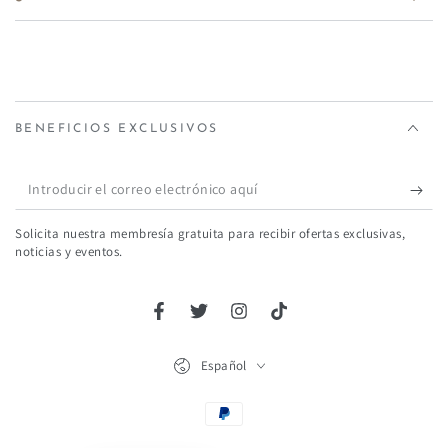
BENEFICIOS EXCLUSIVOS
Introducir
el
Solicita nuestra membresía gratuita para recibir ofertas exclusivas,
correo
noticias y eventos.
electrónico
aquí
Facebook
Twitter
Instagram
TikTok
Idioma
Español
Métodos
de