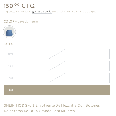
Precio
.00
150
GTQ
regular
Impuesto incluido. Los
gastos de envío
se calculan en la pantalla de pago.
COLOR
– Lavado ligero
TALLA
0XL
1XL
2XL
3XL
SHEIN MOD Skort Envolvente De Mezclilla Con Botones
Delanteros De Talla Grande Para Mujeres