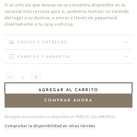
Si el artículo que deseas no se encuentra disponible en la
sucursal más cercana para ti, podemos realizar un traslado
del lugar a su destino, o enviar a través de paquetería
directamente a tu casa u oficina.
ENVÍOS Y ENTREGAS
CAMBIOS Y GARANTÍA
Cantidad
Reducir
Aumentar
cantidad
cantidad
AGREGAR AL CARRITO
para
para
Short
Short
COMPRAR AHORA
de
de
mezclilla
mezclilla
Recogida actualmento no disponible en
PARQUE LAS AMÉRICAS
envolvente
envolvente
IU02
IU02
Comprobar la disponibilidad en otras tiendas