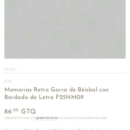
INICIO
/
GLEE
Memorias Retro Gorra de Béisbol con
Bordado de Letra F25NM09
Precio
.00
86
GTQ
regular
Impuesto incluido. Los
gastos de envío
se calculan en la pantalla de pago.