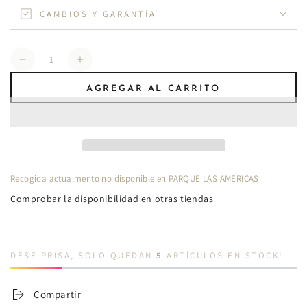
CAMBIOS Y GARANTÍA
Cantidad
Reducir
Aumentar
cantidad
cantidad
AGREGAR AL CARRITO
para
para
Memorias
Memorias
Retro
Retro
Gorra
Gorra
de
de
Béisbol
Béisbol
Recogida actualmento no disponible en
PARQUE LAS AMÉRICAS
con
con
Bordado
Bordado
Comprobar la disponibilidad en otras tiendas
de
de
Letra
Letra
F25NM09
F25NM09
DESE PRISA, SOLO QUEDAN
5
ARTÍCULOS EN STOCK!
Compartir