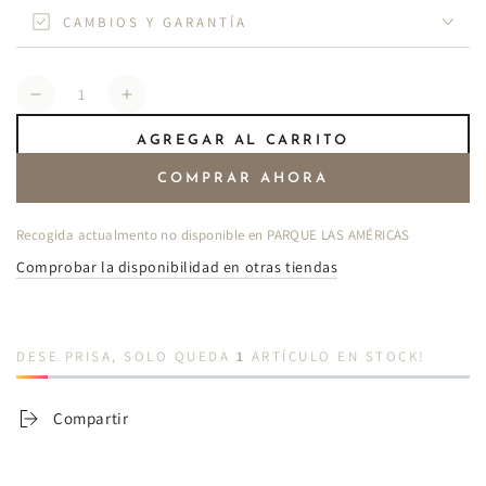
CAMBIOS Y GARANTÍA
Cantidad
Reducir
Aumentar
cantidad
cantidad
AGREGAR AL CARRITO
para
para
Falda
Falda
COMPRAR AHORA
recta
recta
de
de
Recogida actualmento no disponible en
PARQUE LAS AMÉRICAS
lunares
lunares
Comprobar la disponibilidad en otras tiendas
DESE PRISA, SOLO QUEDA
1
ARTÍCULO EN STOCK!
Compartir