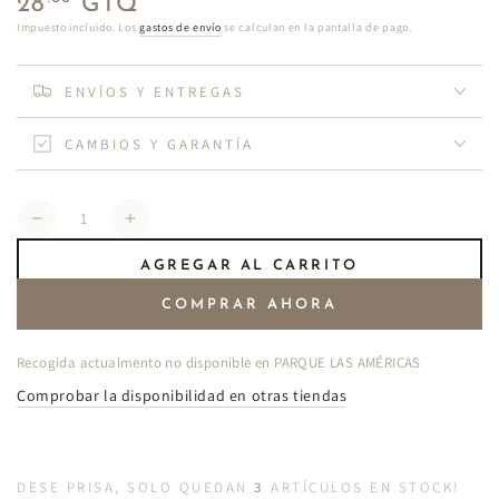
28
GTQ
regular
Impuesto incluido. Los
gastos de envío
se calculan en la pantalla de pago.
ENVÍOS Y ENTREGAS
CAMBIOS Y GARANTÍA
Cantidad
Reducir
Aumentar
cantidad
cantidad
AGREGAR AL CARRITO
para
para
Espuma
Espuma
COMPRAR AHORA
del
del
mar
mar
Recogida actualmento no disponible en
PARQUE LAS AMÉRICAS
J25TK03
J25TK03
Comprobar la disponibilidad en otras tiendas
DESE PRISA, SOLO QUEDAN
3
ARTÍCULOS EN STOCK!