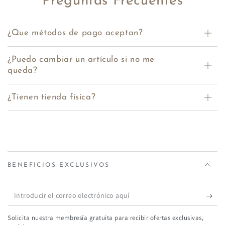
Preguntas Frecuentes
¿Que métodos de pago aceptan?
¿Puedo cambiar un artículo si no me
queda?
¿Tienen tienda física?
BENEFICIOS EXCLUSIVOS
Introducir
el
Solicita nuestra membresía gratuita para recibir ofertas exclusivas,
correo