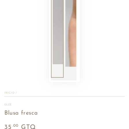
INICIO
/
GLEE
Blusa fresca
Precio
.00
35
GTQ