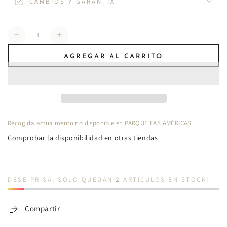
CAMBIOS Y GARANTÍA
Cantidad
Reducir
Aumentar
cantidad
cantidad
AGREGAR AL CARRITO
para
para
Blusa
Blusa
fresca
fresca
Recogida actualmento no disponible en
PARQUE LAS AMÉRICAS
Comprobar la disponibilidad en otras tiendas
DESE PRISA, SOLO QUEDAN
2
ARTÍCULOS EN STOCK!
Compartir