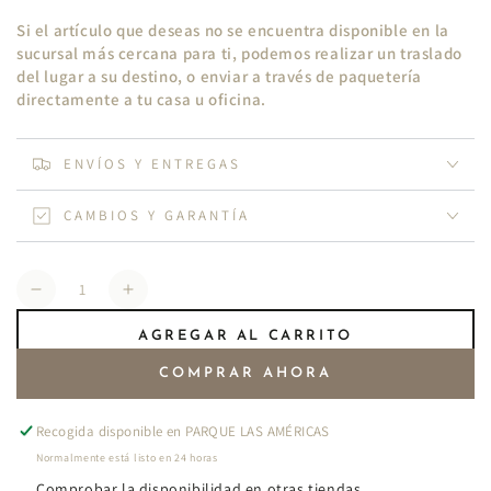
Si el artículo que deseas no se encuentra disponible en la
sucursal más cercana para ti, podemos realizar un traslado
del lugar a su destino, o enviar a través de paquetería
directamente a tu casa u oficina.
ENVÍOS Y ENTREGAS
CAMBIOS Y GARANTÍA
Cantidad
Reducir
Aumentar
cantidad
cantidad
AGREGAR AL CARRITO
para
para
Blazer
Blazer
COMPRAR AHORA
De
De
Un
Un
Recogida disponible en
PARQUE LAS AMÉRICAS
Solo
Solo
Botón
Botón
Normalmente está listo en 24 horas
EG04
EG04
Comprobar la disponibilidad en otras tiendas