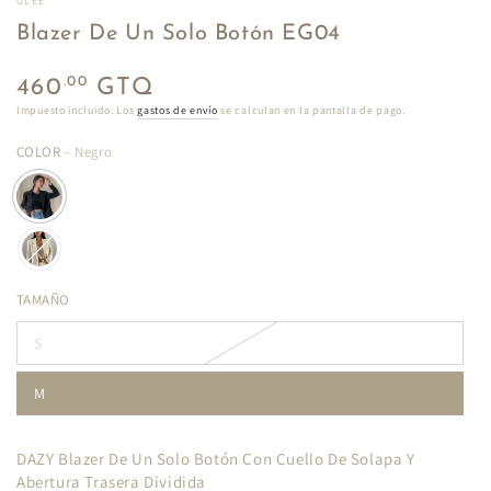
GLEE
Blazer De Un Solo Botón EG04
Precio
.00
460
GTQ
regular
Impuesto incluido. Los
gastos de envío
se calculan en la pantalla de pago.
COLOR
– Negro
TAMAÑO
S
M
DAZY Blazer De Un Solo Botón Con Cuello De Solapa Y
Abertura Trasera Dividida